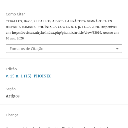
Como Citar
CEBALLOS, David; CEBALLOS, Alberto. LA PRÁCTICA GIMNÁSTICA EN
HISPANIA ROMANA.
PHOÎNIX
,
[S. l.]
, v. 15, n. 1, p. 11–25, 2020. Disponível
em: https://revistas.ufrj.br/index.php/phoinix/article/view/33019. Acesso em:
10 ago. 2026.
Fomatos de Citação
Edição
v. 15 n. 1 (15): PHOINIX
Seção
Artigos
Licença