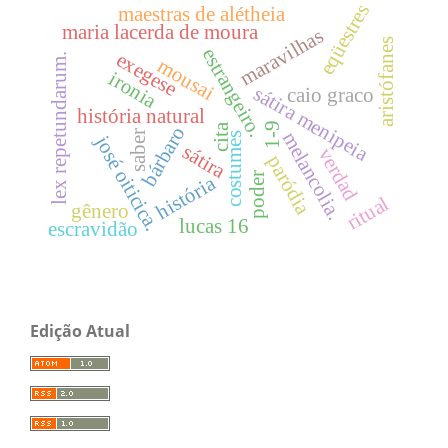
eqüestres
maestras de alétheia
maria lacerda de moura
maravilhas
aristófanes
estrangeiro.
exegese
lex repetundarum.
mousai
ironia
sátira menipeia
caio graco
história natural
1-9
cita
bárbaro
melancolia.
saber
costumes
josé oiticica.
sátira
verdad
paródia
poder
história
ritual
gênero
lucas 16
escravidão
Edição Atual