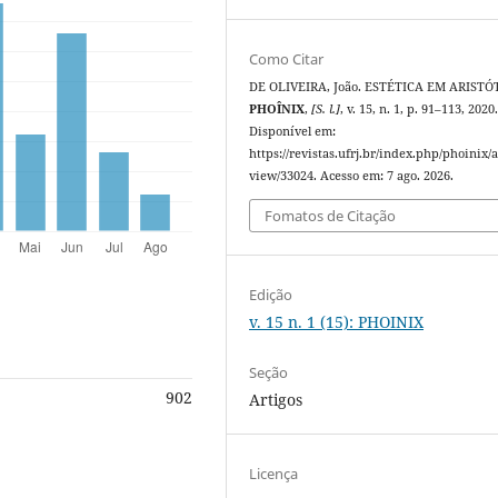
Como Citar
DE OLIVEIRA, João. ESTÉTICA EM ARISTÓ
PHOÎNIX
,
[S. l.]
, v. 15, n. 1, p. 91–113, 2020
Disponível em:
https://revistas.ufrj.br/index.php/phoinix/a
view/33024. Acesso em: 7 ago. 2026.
Fomatos de Citação
Edição
v. 15 n. 1 (15): PHOINIX
Seção
902
Artigos
Licença