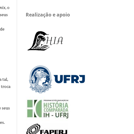
nix
, o
Realização e apoio
 seus
 de
 tal,
 troca
e seus
es.