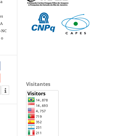
sa
os
 A
Y-NC
 o
Visitantes