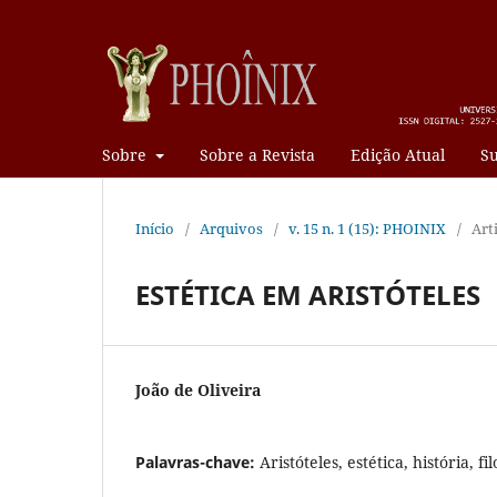
Sobre
Sobre a Revista
Edição Atual
Su
Início
/
Arquivos
/
v. 15 n. 1 (15): PHOINIX
/
Art
ESTÉTICA EM ARISTÓTELES
João de Oliveira
Palavras-chave:
Aristóteles, estética, história, fil