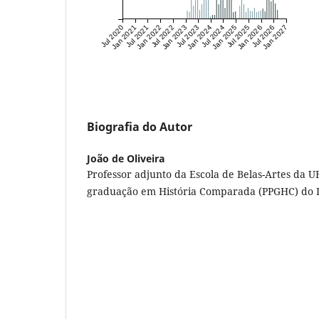
Jul 2020
Jan 2021
Jul 2021
Jan 2022
Jul 2022
Jan 2023
Jul 2023
Jan 2024
Jul 2024
Jan 2025
Jul 2025
Jan 2026
Jul 2026
Jan 2027
Biografia do Autor
João de Oliveira
Professor adjunto da Escola de Belas-Artes da U
graduação em História Comparada (PPGHC) do I