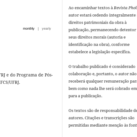
Ao encaminhar textos à
Revista Phoî
autor estará cedendo integralmente
direitos patrimoniais da obra à
|
monthly
yearly
publicação, permanecendo detentor
seus direitos morais (autoria e
identificação na obra), conforme
estabelece a legislação especí­fica.
O trabalho publicado é considerado
colaboração e, portanto, o autor não
FRJ e do Programa de Pós-
receberá qualquer remuneração para
FCS/UFRJ.
bem como nada lhe será cobrado em
para a publicação.
Os textos são de responsabilidade d
autores. Citações e transcrições são
permitidas mediante menção às font