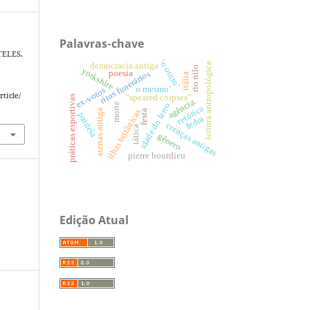
Palavras-chave
TELES.
‘o outro’
leitura antropológica.
democracia antiga
.
rio nilo
yorkshire
poesia
ritos funerários
itália
o mesmo’
ex-votos
rticle/
“speared corpses”.
práticas esportivas
agência.
idade do ferro
morte
retórica
atenas antiga
ilhas britânicas
festa
paideía
fedra
crenças antigas
tática
gênero
pierre bourdieu
Edição Atual