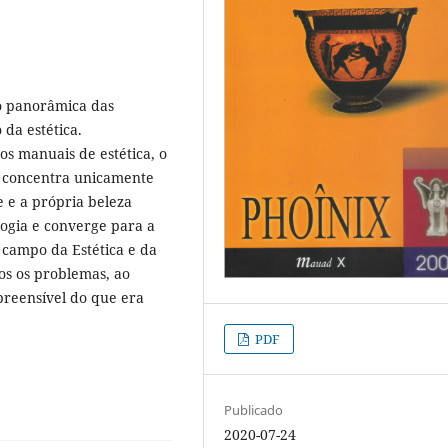
ão panorâmica das
 da estética.
s manuais de estética, o
se concentra unicamente
e e a própria beleza
ogia e converge para a
o campo da Estética e da
dos os problemas, ao
eensível do que era
PDF
Publicado
2020-07-24