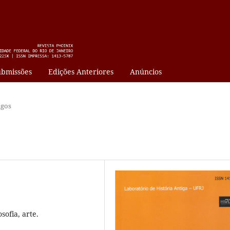
bmissões
Edições Anteriores
Anúncios
igos
osofia, arte.