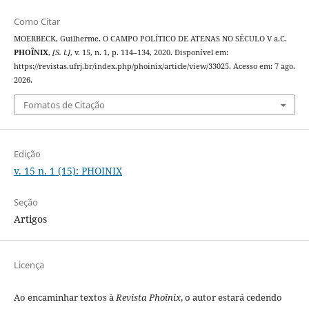
Como Citar
MOERBECK, Guilherme. O CAMPO POLÍTICO DE ATENAS NO SÉCULO V a.C.
PHOÎNIX
,
[S. l.]
, v. 15, n. 1, p. 114–134, 2020. Disponível em:
https://revistas.ufrj.br/index.php/phoinix/article/view/33025. Acesso em: 7 ago.
2026.
Fomatos de Citação
Edição
v. 15 n. 1 (15): PHOINIX
Seção
Artigos
Licença
Ao encaminhar textos à
Revista Phoînix
, o autor estará cedendo