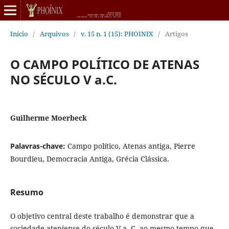
Início
/
Arquivos
/
v. 15 n. 1 (15): PHOINIX
/
Artigos
O CAMPO POLÍTICO DE ATENAS
NO SÉCULO V a.C.
Guilherme Moerbeck
Palavras-chave:
Campo político, Atenas antiga, Pierre
Bourdieu, Democracia Antiga, Grécia Clássica.
Resumo
O objetivo central deste trabalho é demonstrar que a
sociedade ateniense do século V a. C, ao mesmo tempo que