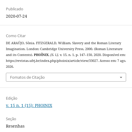
Publicado
2020-07-24
Como Citar
DE ARAÚJO, Sônia. FITZGERALD, William. Slavery and the Roman Literary
Imagination. London: Cambridge University Press, 2000. (Roman Literature
and its Contents).
PHOÎNIX
,
[S. l.]
, v. 15, n. 1, p. 147–150, 2020. Disponível em:
https://revistas.ufrj.br/index.php/phoinix/article/view/33027. Acesso em: 7 ago.
2026.
Fomatos de Citação
Edição
v. 15 n. 1 (15): PHOINIX
Seção
Resenhas