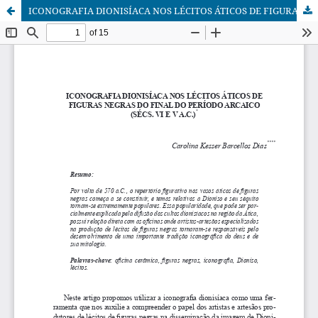
ICONOGRAFIA DIONISÍACA NOS LÉCITOS ÁTICOS DE FIGURAS NEGRAS DO FINAL DO PERÍODO ARCAICO (SÉCS. VI E V A.C.)