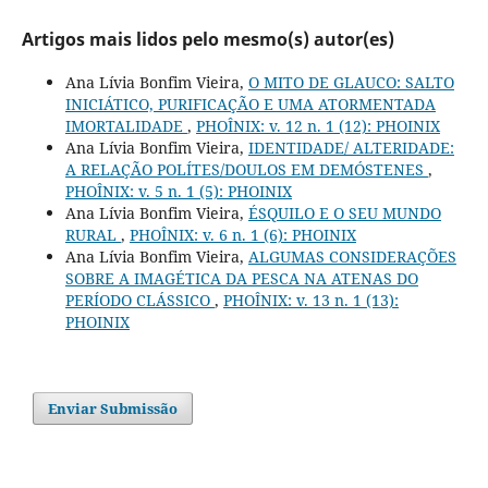
Artigos mais lidos pelo mesmo(s) autor(es)
Ana Lívia Bonfim Vieira,
O MITO DE GLAUCO: SALTO
INICIÁTICO, PURIFICAÇÃO E UMA ATORMENTADA
IMORTALIDADE
,
PHOÎNIX: v. 12 n. 1 (12): PHOINIX
Ana Lívia Bonfim Vieira,
IDENTIDADE/ ALTERIDADE:
A RELAÇÃO POLÍTES/DOULOS EM DEMÓSTENES
,
PHOÎNIX: v. 5 n. 1 (5): PHOINIX
Ana Lívia Bonfim Vieira,
ÉSQUILO E O SEU MUNDO
RURAL
,
PHOÎNIX: v. 6 n. 1 (6): PHOINIX
Ana Lívia Bonfim Vieira,
ALGUMAS CONSIDERAÇÕES
SOBRE A IMAGÉTICA DA PESCA NA ATENAS DO
PERÍODO CLÁSSICO
,
PHOÎNIX: v. 13 n. 1 (13):
PHOINIX
Enviar Submissão