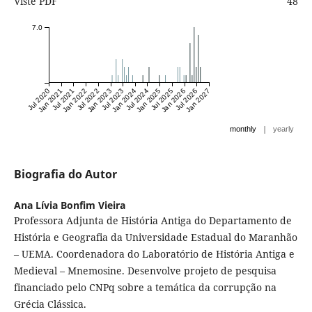
Viste PDF
48
7.0
Jul 2020
Jan 2021
Jul 2021
Jan 2022
Jul 2022
Jan 2023
Jul 2023
Jan 2024
Jul 2024
Jan 2025
Jul 2025
Jan 2026
Jul 2026
Jan 2027
|
monthly
yearly
Biografia do Autor
Ana Lívia Bonfim Vieira
Professora Adjunta de História Antiga do Departamento de
História e Geografia da Universidade Estadual do Maranhão
– UEMA. Coordenadora do Laboratório de História Antiga e
Medieval – Mnemosine. Desenvolve projeto de pesquisa
financiado pelo CNPq sobre a temática da corrupção na
Grécia Clássica.