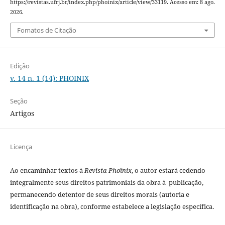
https://revistas.ufrj.br/index.php/phoinix/article/view/33119. Acesso em: 8 ago.
2026.
Fomatos de Citação
Edição
v. 14 n. 1 (14): PHOINIX
Seção
Artigos
Licença
Ao encaminhar textos à
Revista Phoînix
, o autor estará cedendo
integralmente seus direitos patrimoniais da obra à publicação,
permanecendo detentor de seus direitos morais (autoria e
identificação na obra), conforme estabelece a legislação especí­fica.