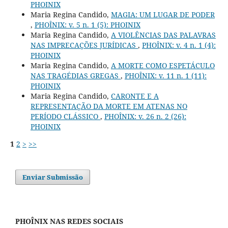
PHOINIX
Maria Regina Candido,
MAGIA: UM LUGAR DE PODER
,
PHOÎNIX: v. 5 n. 1 (5): PHOINIX
Maria Regina Candido,
A VIOLÊNCIAS DAS PALAVRAS
NAS IMPRECAÇÕES JURÍDICAS
,
PHOÎNIX: v. 4 n. 1 (4):
PHOINIX
Maria Regina Candido,
A MORTE COMO ESPETÁCULO
NAS TRAGÉDIAS GREGAS
,
PHOÎNIX: v. 11 n. 1 (11):
PHOINIX
Maria Regina Candido,
CARONTE E A
REPRESENTAÇÃO DA MORTE EM ATENAS NO
PERÍODO CLÁSSICO
,
PHOÎNIX: v. 26 n. 2 (26):
PHOINIX
1
2
>
>>
Enviar Submissão
PHOÎNIX NAS REDES SOCIAIS