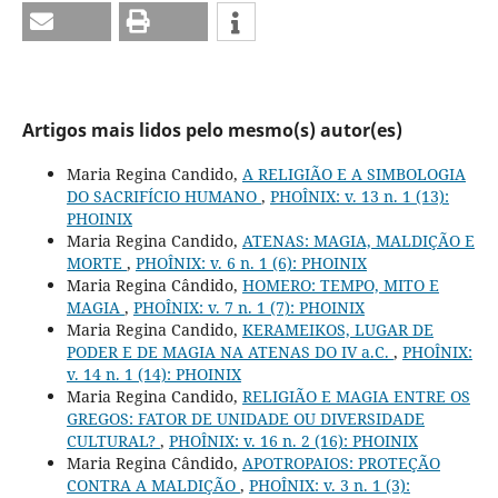
Artigos mais lidos pelo mesmo(s) autor(es)
Maria Regina Candido,
A RELIGIÃO E A SIMBOLOGIA
DO SACRIFÍCIO HUMANO
,
PHOÎNIX: v. 13 n. 1 (13):
PHOINIX
Maria Regina Candido,
ATENAS: MAGIA, MALDIÇÃO E
MORTE
,
PHOÎNIX: v. 6 n. 1 (6): PHOINIX
Maria Regina Cândido,
HOMERO: TEMPO, MITO E
MAGIA
,
PHOÎNIX: v. 7 n. 1 (7): PHOINIX
Maria Regina Candido,
KERAMEIKOS, LUGAR DE
PODER E DE MAGIA NA ATENAS DO IV a.C.
,
PHOÎNIX:
v. 14 n. 1 (14): PHOINIX
Maria Regina Candido,
RELIGIÃO E MAGIA ENTRE OS
GREGOS: FATOR DE UNIDADE OU DIVERSIDADE
CULTURAL?
,
PHOÎNIX: v. 16 n. 2 (16): PHOINIX
Maria Regina Cândido,
APOTROPAIOS: PROTEÇÃO
CONTRA A MALDIÇÃO
,
PHOÎNIX: v. 3 n. 1 (3):