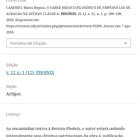
Como Citar
CANDIDO, Maria Regina. O SABER MÁGICO-FILOSÓFICO DE EMPÉDOCLES DE
ACRAGAS NA ATENAS CLÁSSICA.
PHOÎNIX
,
[S. l.]
, v. 12, n. 1, p. 189–198,
2020. Disponível em:
https://revistas.ufrj.br/index.php/phoinix/article/view/33260. Acesso em: 7 ago.
2026.
Fomatos de Citação
Edição
v. 12 n. 1 (12): PHOINIX
Seção
Artigos
Licença
Ao encaminhar textos à
Revista Phoînix
, o autor estará cedendo
integralmente seus direitos patrimoniais da obra à publicação,