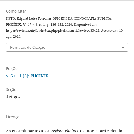
Como Citar
NETO, Edgard Leite Ferreira. ORIGENS DA ICONOGRAFIA BUDISTA.
PHOÎNIX
,
[S. l.]
, v. 6, n. 1, p. 136–152, 2020. Disponível em:
https://revistas.ufrj.br/index.php/phoinix/article/view/33424. Acesso em: 10
ago. 2026.
Fomatos de Citação
Edição
v. 6 n. 1 (6): PHOINIX
Seção
Artigos
Licença
Ao encaminhar textos à
Revista Phoînix
, o autor estará cedendo