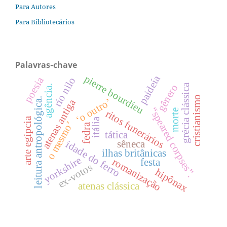
Para Autores
Para Bibliotecários
Palavras-chave
pierre bourdieu
paideía
poesia
rio nilo
gênero
grécia clássica
agência.
cristianismo
leitura antropológica.
‘o outro’
atenas antiga
“speared corpses”.
morte
ritos funerários
arte egípcia
itália
o mesmo’
fedra
tática
sêneca
idade do ferro
ilhas britânicas
yorkshire
romanização
festa
ex-votos
hipônax
atenas clássica