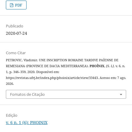
PDF
Publicado
2020-07-24
Como Citar
PETROVIC, Vladimir. UNE INSCRIPTION ROMAINE TARDIVE PAÍENNE DE
REMESIANA (PROVINCE DE DACIA MEDITERRANEA).
PHOÎNIX
,
[S. l.]
, v. 6, n.
1, p. 346–359, 2020. Disponível em:
https://revistas.ufrj.br/index.php/phoinix/article/view/33443. Acesso em: 7 ago.
2026.
Fomatos de Citação
Edição
v. 6 n. 1 (6): PHOINIX