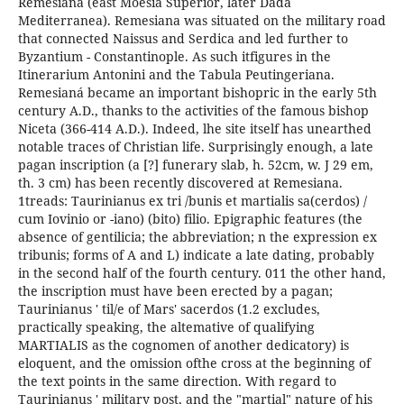
Remesiana (east Moesia Superior, later Dada
Mediterranea). Remesiana was situated on the military road
that connected Naissus and Serdica and led further to
Byzantium - Constantinople. As such itfigures in the
Itinerarium Antonini and the Tabula Peutingeriana.
Remesianá became an important bishopric in the early 5th
century A.D., thanks to the activities of the famous bishop
Niceta (366-414 A.D.). Indeed, lhe site itself has unearthed
notable traces of Christian life. Surprisingly enough, a late
pagan inscription (a [?] funerary slab, h. 52cm, w. J 29 em,
th. 3 cm) has been recently discovered at Remesiana.
1treads: Taurinianus ex tri /bunis et martialis sa(cerdos) /
cum Iovinio or -iano) (bito) filio. Epigraphic features (the
absence of gentilicia; the abbreviation; n the expression ex
tribunis; forms of A and L) indicate a late dating, probably
in the second half of the fourth century. 011 the other hand,
the inscription must have been erected by a pagan;
Taurinianus ' til/e of Mars' sacerdos (1.2 excludes,
practically speaking, the altemative of qualifying
MARTIALIS as the cognomen of another dedicatory) is
eloquent, and the omission ofthe cross at the beginning of
the text points in the same direction. With regard to
Taurinianus ' military post, and the "martial" nature of his