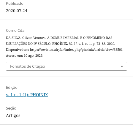
Publicado
2020-07-24
Como Citar
DA SILVA, Gilvan Ventura. A DOMUS IMPERIAL E O FENÔMENO DAS
USURPAÇÕES NO IV SÉCULO.
PHOÎNIX
,
[S. l.]
, v. 1, n. 1, p. 73–83, 2020.
Disponível em: https://revistas.ufrj.br/index.php/phoinix/article/view/33501.
Acesso em: 10 ago. 2026.
Fomatos de Citação
Edição
v. 1 n. 1 (1): PHOINIX
Seção
Artigos