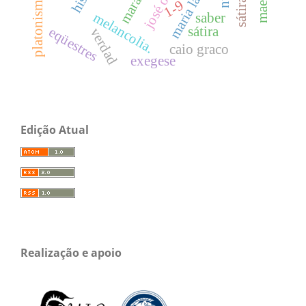
1-9
melancolia.
saber
sátira
eqüestres
verdad
caio graco
exegese
Edição Atual
Realização e apoio