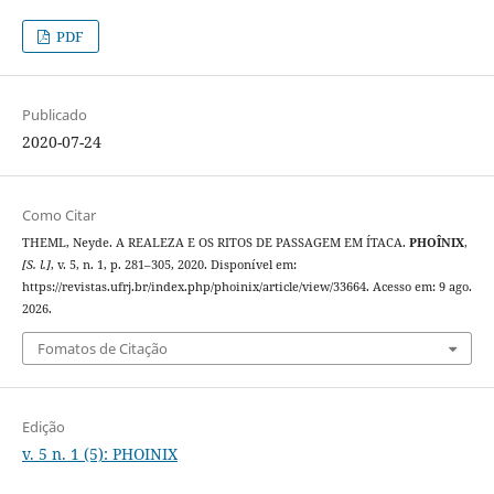
PDF
Publicado
2020-07-24
Como Citar
THEML, Neyde. A REALEZA E OS RITOS DE PASSAGEM EM ÍTACA.
PHOÎNIX
,
[S. l.]
, v. 5, n. 1, p. 281–305, 2020. Disponível em:
https://revistas.ufrj.br/index.php/phoinix/article/view/33664. Acesso em: 9 ago.
2026.
Fomatos de Citação
Edição
v. 5 n. 1 (5): PHOINIX