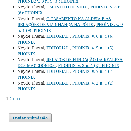
PHOÎNIX: v. 3 n. 1 (3): PHOINIX
Neyde Theml,
UM ESTILO DE VIDA
,
PHOÎNIX: v. 8 n. 1
(8): PHOINIX
Neyde Theml,
O CASAMENTO NA ALDEIA E AS
RELAÇÕES DE VIZINHANÇA NA PÓLIS
,
PHOÎNIX: v. 9
n. 1 (9): PHOINIX
Neyde Theml,
EDITORIAL
,
PHOÎNIX: v. 6 n. 1 (6):
PHOINIX
Neyde Theml,
EDITORIAL
,
PHOÎNIX: v. 5 n. 1 (5):
PHOINIX
Neyde Theml,
RELATOS DE FUNDAÇÃO DA REALEZA
DOS MACEDÔNIOS
,
PHOÎNIX: v. 2 n. 1 (2): PHOINIX
Neyde Theml,
EDITORIAL
,
PHOÎNIX: v. 7 n. 1 (7):
PHOINIX
Neyde Theml,
EDITORIAL
,
PHOÎNIX: v. 2 n. 1 (2):
PHOINIX
1
2
>
>>
Enviar Submissão