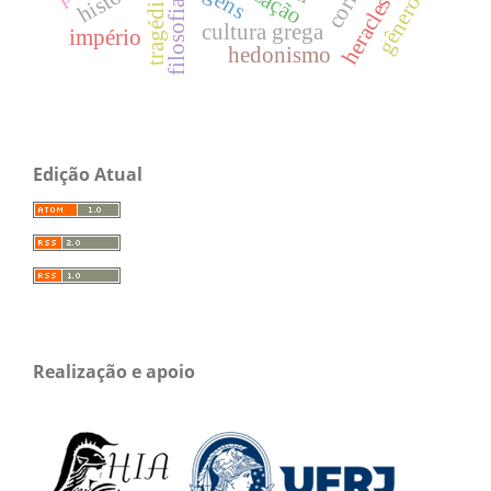
tragédia.
gênero
heracles
filosofia
cultura grega
império
hedonismo
Edição Atual
Realização e apoio