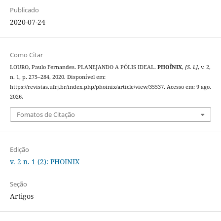
Publicado
2020-07-24
Como Citar
LOURO, Paulo Fernandes. PLANEJANDO A PÓLIS IDEAL.
PHOÎNIX
,
[S. l.]
, v. 2,
n. 1, p. 275–284, 2020. Disponível em:
https://revistas.ufrj.br/index.php/phoinix/article/view/35537. Acesso em: 9 ago.
2026.
Fomatos de Citação
Edição
v. 2 n. 1 (2): PHOINIX
Seção
Artigos