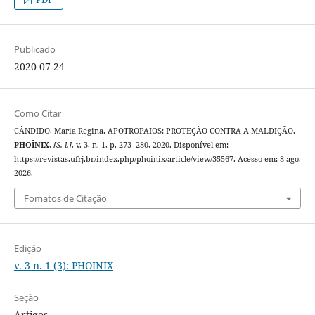
Publicado
2020-07-24
Como Citar
CÂNDIDO, Maria Regina. APOTROPAIOS: PROTEÇÃO CONTRA A MALDIÇÃO.
PHOÎNIX
,
[S. l.]
, v. 3, n. 1, p. 273–280, 2020. Disponível em:
https://revistas.ufrj.br/index.php/phoinix/article/view/35567. Acesso em: 8 ago.
2026.
Fomatos de Citação
Edição
v. 3 n. 1 (3): PHOINIX
Seção
Artigos