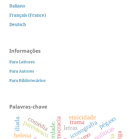
Italiano
Français (France)
Deutsch
Informações
Para Leitores
Para Autores
Para Bibliotecários
Palavras-chave
etnicidade
pégaso
comédia
ilíada.
iconografia
trama
parentesco.
letras
práticas políticas
helena