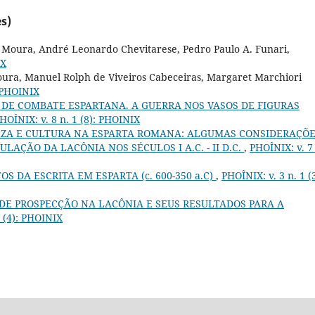
s)
e Moura, André Leonardo Chevitarese, Pedro Paulo A. Funari,
IX
oura, Manuel Rolph de Viveiros Cabeceiras, Margaret Marchiori
: PHOINIX
 DE COMBATE ESPARTANA. A GUERRA NOS VASOS DE FIGURAS
HOÎNIX: v. 8 n. 1 (8): PHOINIX
EZA E CULTURA NA ESPARTA ROMANA: ALGUMAS CONSIDERAÇÕ
LAÇÃO DA LACÔNIA NOS SÉCULOS I A.C. - II D.C.
,
PHOÎNIX: v. 7 
S DA ESCRITA EM ESPARTA (c. 600-350 a.C)
,
PHOÎNIX: v. 3 n. 1 (3
DE PROSPECÇÃO NA LACÔNIA E SEUS RESULTADOS PARA A
1 (4): PHOINIX