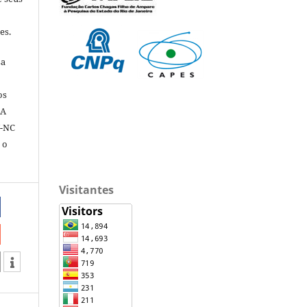
es.
sa
os
 A
Y-NC
 o
Visitantes