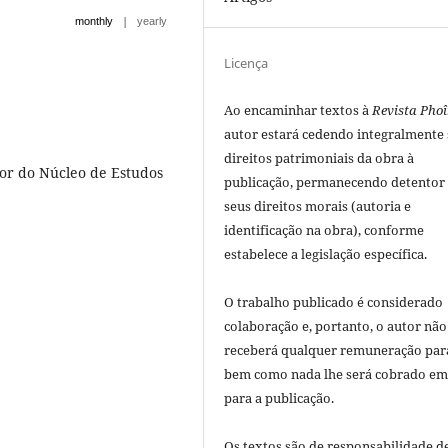
|
monthly
yearly
Licença
Ao encaminhar textos à
Revista Phoî
autor estará cedendo integralmente
direitos patrimoniais da obra à
dor do Núcleo de Estudos
publicação, permanecendo detentor
seus direitos morais (autoria e
identificação na obra), conforme
estabelece a legislação especí­fica.
O trabalho publicado é considerado
colaboração e, portanto, o autor não
receberá qualquer remuneração para
bem como nada lhe será cobrado em
para a publicação.
Os textos são de responsabilidade d