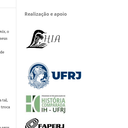
Realização e apoio
nix
, o
 seus
 de
 tal,
 troca
e seus