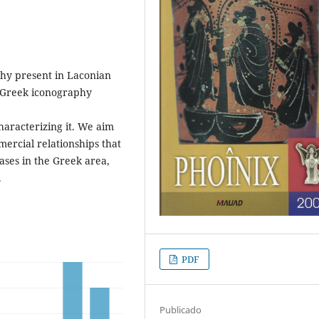
aphy present in Laconian
f Greek iconography
characterizing it. We aim
mercial relationships that
ases in the Greek area,
.
PDF
Publicado