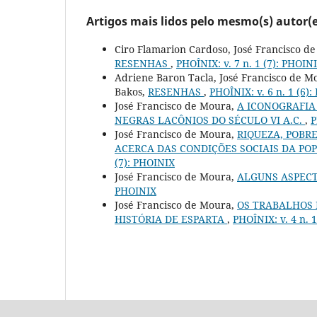
Artigos mais lidos pelo mesmo(s) autor(e
Ciro Flamarion Cardoso, José Francisco d
RESENHAS
,
PHOÎNIX: v. 7 n. 1 (7): PHOIN
Adriene Baron Tacla, José Francisco de M
Bakos,
RESENHAS
,
PHOÎNIX: v. 6 n. 1 (6)
José Francisco de Moura,
A ICONOGRAFIA
NEGRAS LACÔNIOS DO SÉCULO VI A.C.
,
P
José Francisco de Moura,
RIQUEZA, POBR
ACERCA DAS CONDIÇÕES SOCIAIS DA POPU
(7): PHOINIX
José Francisco de Moura,
ALGUNS ASPECTO
PHOINIX
José Francisco de Moura,
OS TRABALHOS 
HISTÓRIA DE ESPARTA
,
PHOÎNIX: v. 4 n. 