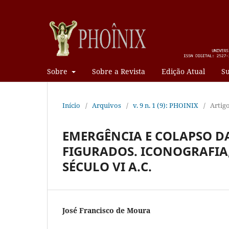
Sobre
Sobre a Revista
Edição Atual
Su
Início
/
Arquivos
/
v. 9 n. 1 (9): PHOINIX
/
Artig
EMERGÊNCIA E COLAPSO D
FIGURADOS. ICONOGRAFIA,
SÉCULO VI A.C.
José Francisco de Moura