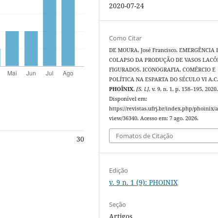
2020-07-24
Como Citar
DE MOURA, José Francisco. EMERGÊNCIA 
COLAPSO DA PRODUÇÃO DE VASOS LACÔ
FIGURADOS. ICONOGRAFIA, COMÉRCIO E
POLÍTICA NA ESPARTA DO SÉCULO VI A.C
PHOÎNIX
,
[S. l.]
, v. 9, n. 1, p. 158–195, 2020
Disponível em:
https://revistas.ufrj.br/index.php/phoinix/a
view/36340. Acesso em: 7 ago. 2026.
Fomatos de Citação
30
Edição
v. 9 n. 1 (9): PHOINIX
Seção
Artigos