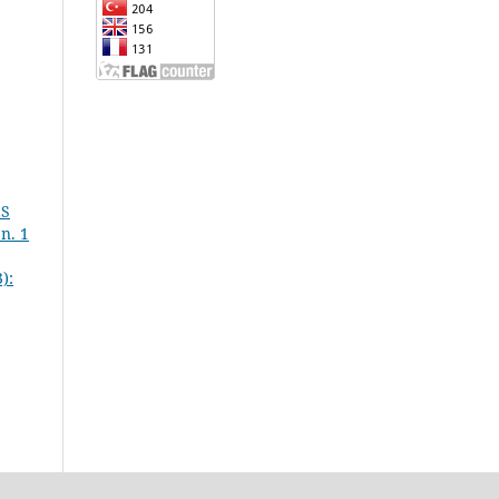
ES
n. 1
):