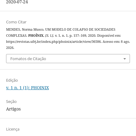
2020-07-24
Como Citar
MENDES, Norma Musco. UM MODELO DE COLAPSO DE SOCIEDADES
COMPLEXAS.
PHOÎNIX
,
[S. l.]
, v. 1, n. 1, p. 157–169, 2020. Disponível em:
https://revistas.ufrj.br/index.php/phoinix/article/view/36586. Acesso em: 8 ago.
2026.
Fomatos de Citação
Edição
v. 1 n. 1 (1): PHOINIX
Seção
Artigos
Licença