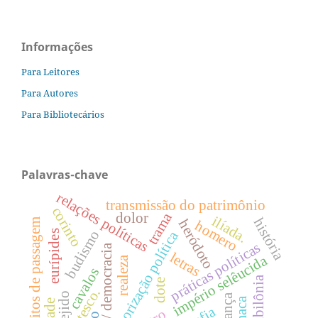
Informações
Para Leitores
Para Autores
Para Bibliotecários
Palavras-chave
relações políticas
transmissão do patrimônio
corinto
trama
dolor
ilíada.
história
heródoto
ritos de passagem
homero
budismo
teorização política
eurípides
práticas políticas
tirania / democracia
letras
império selêucida
realeza
cavalos
babilônia
dote
tejido
herança