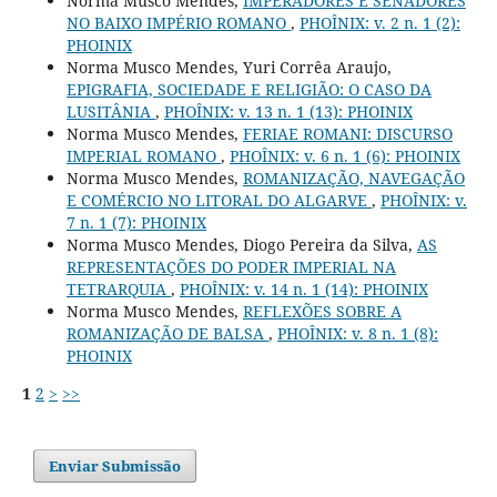
Norma Musco Mendes,
IMPERADORES E SENADORES
NO BAIXO IMPÉRIO ROMANO
,
PHOÎNIX: v. 2 n. 1 (2):
PHOINIX
Norma Musco Mendes, Yuri Corrêa Araujo,
EPIGRAFIA, SOCIEDADE E RELIGIÃO: O CASO DA
LUSITÂNIA
,
PHOÎNIX: v. 13 n. 1 (13): PHOINIX
Norma Musco Mendes,
FERIAE ROMANI: DISCURSO
IMPERIAL ROMANO
,
PHOÎNIX: v. 6 n. 1 (6): PHOINIX
Norma Musco Mendes,
ROMANIZAÇÃO, NAVEGAÇÃO
E COMÉRCIO NO LITORAL DO ALGARVE
,
PHOÎNIX: v.
7 n. 1 (7): PHOINIX
Norma Musco Mendes, Diogo Pereira da Silva,
AS
REPRESENTAÇÕES DO PODER IMPERIAL NA
TETRARQUIA
,
PHOÎNIX: v. 14 n. 1 (14): PHOINIX
Norma Musco Mendes,
REFLEXÕES SOBRE A
ROMANIZAÇÃO DE BALSA
,
PHOÎNIX: v. 8 n. 1 (8):
PHOINIX
1
2
>
>>
Enviar Submissão