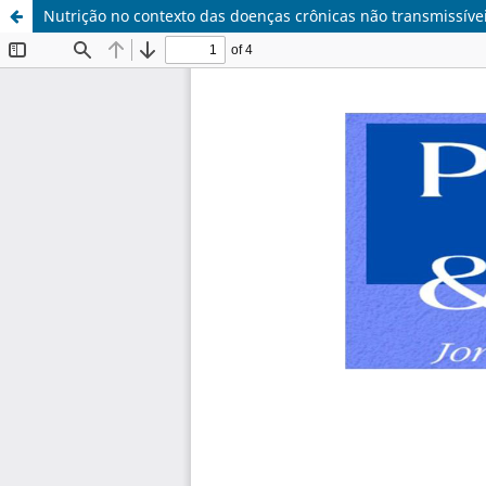
Nutrição no contexto das doenças crônicas não transmissívei