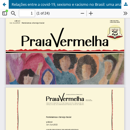
Relações entre a covid-19, sexismo e racismo no Brasil: uma análise da economia feminista