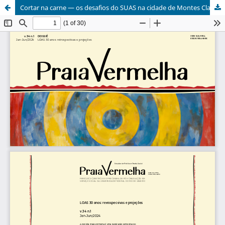
Cortar na carne — os desafios do SUAS na cidade de Montes Claros frente ao cenário de austeridade fiscal