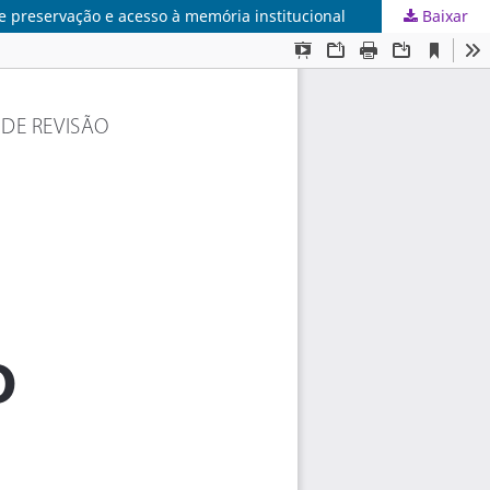
e preservação e acesso à memória institucional
Baixar