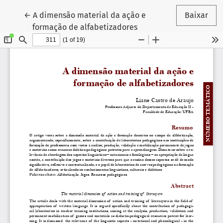
Voltar aos Detalhes do Artigo
←
A dimensão material da ação e
Baixar
formação de alfabetizadores