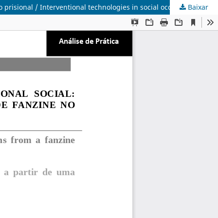
Baixar
Tecnologias de intervenção em terapia ocupacional social: reflexões a partir de uma oficina de produção de fanzine no contexto prisional / Interventional technologies in social occupational therapy: reflections from a fanzine creation workshop in the pris