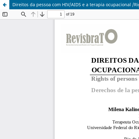
Direitos da pessoa com HIV/AIDS e a terapia ocupacional /R