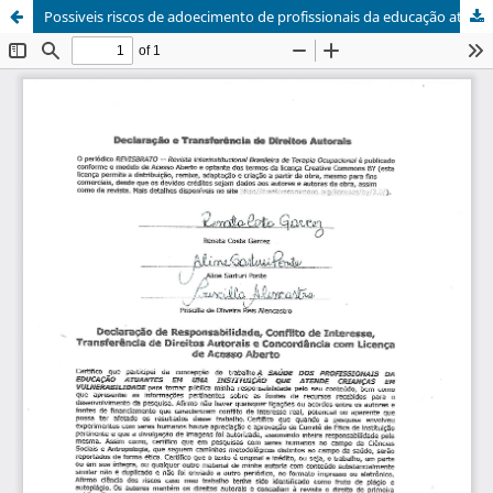
Possiveis riscos de adoecimento de profissionais da educação atuantes em uma instituição que atende crianças em vulnerabilidade / The Possible Risk of Illness of Education Professionals Working in an Institution That Serves Children in Vulnerability