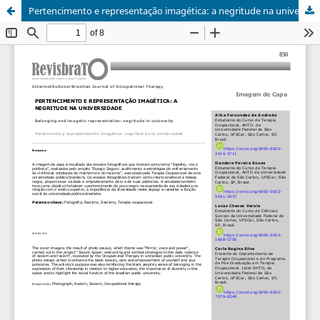
Pertencimento e representação imagética: a negritude na universidade/ Belonging and imagetic representation: negritude in university