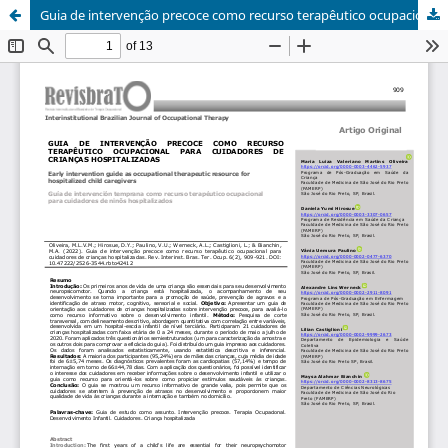
Guia de intervenção precoce como recurso terapêutico ocupacional para cuidadores de crianças hospitalizadas/Early intervention guide as occupational therapeutic resource for hospitalized child caregivers