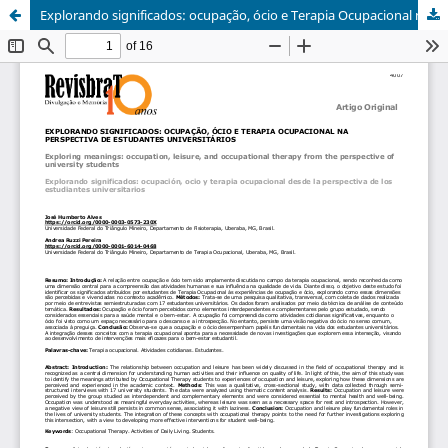
Explorando significados: ocupação, ócio e Terapia Ocupacional na perspectiva de estudantes universitários