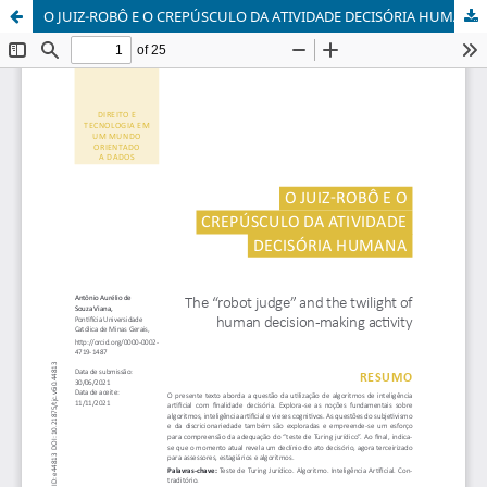
O JUIZ-ROBÔ E O CREPÚSCULO DA ATIVIDADE DECISÓRIA HUMANA