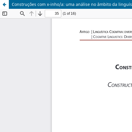
Construções com x-inho/a: uma análise no âmbito da linguís