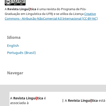
A
Revista Linguí
∫
tica
é uma revista do Programa de Pós-
Graduação em Linguística da UFRJ e se utiliza da Licença
Creative
Commons - Atribuição-NãoComercial 4.0 Internacional (CC-BY-NC)
Idioma
English
Português (Brasil)
Navegar
A
Revista Linguí
ʃ
tica
é
|
A
Revista Linguí
ʃ
tica
está
associada à