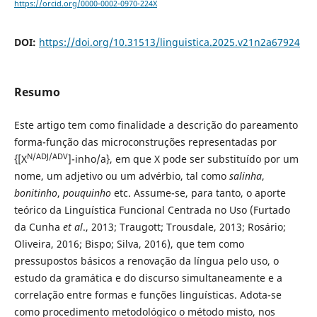
https://orcid.org/0000-0002-0970-224X
DOI:
https://doi.org/10.31513/linguistica.2025.v21n2a67924
Resumo
Este artigo tem como finalidade a descrição do pareamento
forma-função das microconstruções representadas por
N/ADJ/ADV
{[X
]-inho/a}, em que X pode ser substituído por um
nome, um adjetivo ou um advérbio, tal como
salinha
,
bonitinho
,
pouquinho
etc. Assume-se, para tanto, o aporte
teórico da Linguística Funcional Centrada no Uso (Furtado
da Cunha
et al
., 2013; Traugott; Trousdale, 2013; Rosário;
Oliveira, 2016; Bispo; Silva, 2016), que tem como
pressupostos básicos a renovação da língua pelo uso, o
estudo da gramática e do discurso simultaneamente e a
correlação entre formas e funções linguísticas. Adota-se
como procedimento metodológico o método misto, nos