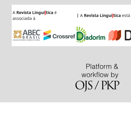
A
Revista Linguí
ʃ
tica
é
|
A
Revista Linguí
ʃ
tica
está
associada à