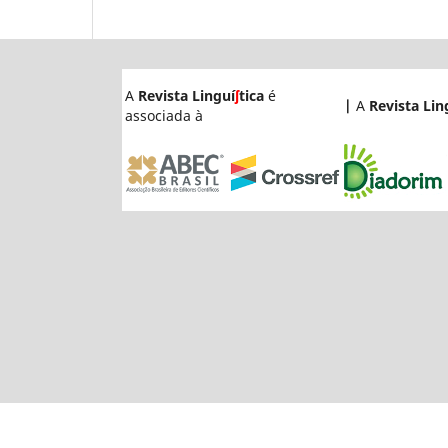
A
Revista Linguí
ʃ
tica
é
|
A
Revista Lin
associada à