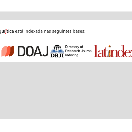
guí
ʃ
tica
está indexada nas seguintes bases: