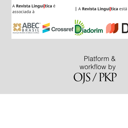
A
Revista Linguí
ʃ
tica
é
|
A
Revista Linguí
ʃ
tica
está
associada à