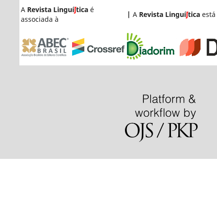
A
Revista Linguí
ʃ
tica
é
|
A
Revista Linguí
ʃ
tica
está
associada à