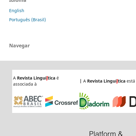
Idioma
English
Português (Brasil)
Navegar
A
Revista Linguí
ʃ
tica
é
|
A
Revista Linguí
ʃ
tica
está
associada à