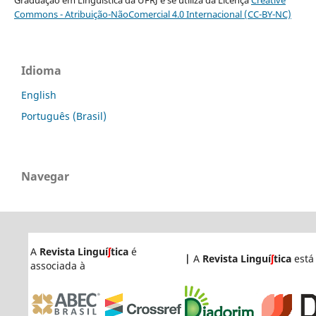
Graduação em Linguística da UFRJ e se utiliza da Licença
Creative
Commons - Atribuição-NãoComercial 4.0 Internacional (CC-BY-NC)
Idioma
English
Português (Brasil)
Navegar
A
Revista Linguí
ʃ
tica
é
|
A
Revista Linguí
ʃ
tica
está
associada à