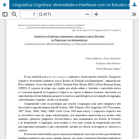
Linguística Cognitiva: diversidade e interfaces com os Estudos da Tradução e da Interpretação