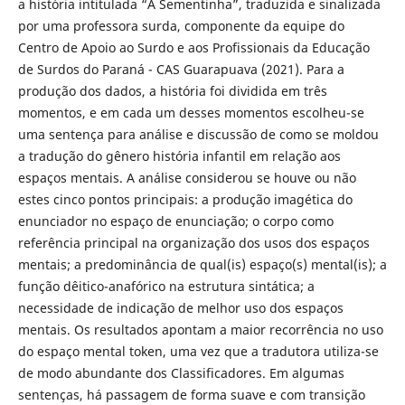
a história intitulada “A Sementinha”, traduzida e sinalizada
por uma professora surda, componente da equipe do
Centro de Apoio ao Surdo e aos Profissionais da Educação
de Surdos do Paraná - CAS Guarapuava (2021). Para a
produção dos dados, a história foi dividida em três
momentos, e em cada um desses momentos escolheu-se
uma sentença para análise e discussão de como se moldou
a tradução do gênero história infantil em relação aos
espaços mentais. A análise considerou se houve ou não
estes cinco pontos principais: a produção imagética do
enunciador no espaço de enunciação; o corpo como
referência principal na organização dos usos dos espaços
mentais; a predominância de qual(is) espaço(s) mental(is); a
função dêitico-anafórico na estrutura sintática; a
necessidade de indicação de melhor uso dos espaços
mentais. Os resultados apontam a maior recorrência no uso
do espaço mental token, uma vez que a tradutora utiliza-se
de modo abundante dos Classificadores. Em algumas
sentenças, há passagem de forma suave e com transição