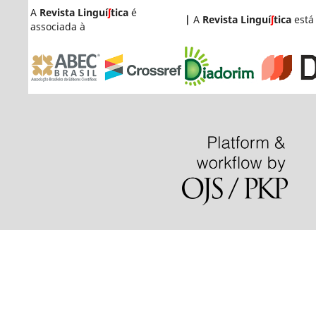
A
Revista Linguí
ʃ
tica
é
|
A
Revista Linguí
ʃ
tica
está
associada à