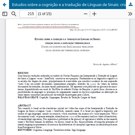
Estudos sobre a cognição e a tradução de Línguas de Sinais: criação social e ampliação terminológica