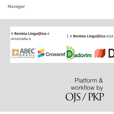
Navegar
A
Revista Linguí
ʃ
tica
é
|
A
Revista Linguí
ʃ
tica
está
associada à