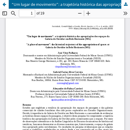
“Um lugar de movimento”: a trajetória histórica das apropriações dos espaços da Galeria do Ouvidor em Belo Horizonte (MG)