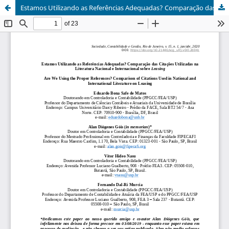
Estamos Utilizando as Referências Adequadas? Comparação das Citações Utilizadas na Literatura Nacional e Internacional sobre Leasing