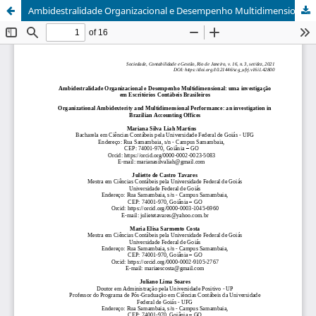
Ambidestralidade Organizacional e Desempenho Multidimensional: uma investigação em Escritórios Contábeis Brasileiros