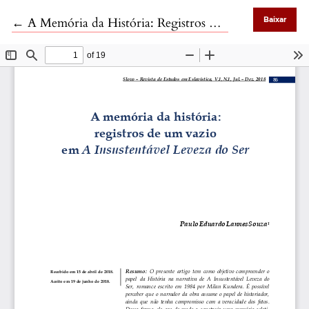
Voltar aos Detalhes do Artigo
←
A Memória da História: Registros de um vazio em A Insustentável Leveza do Ser
Baixar