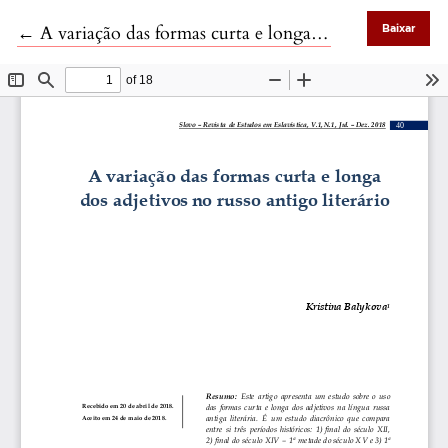
Voltar aos Detalhes do Artigo
←
A variação das formas curta e longa dos adjetivos no russo antigo literário
Baixar