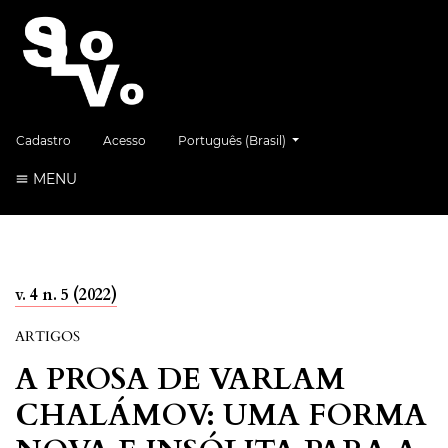
##plugins.themes.healthSciences.language.
Cadastro
Acesso
Português (Brasil)
MENU
v. 4 n. 5 (2022)
ARTIGOS
A PROSA DE VARLAM
CHALÁMOV: UMA FORMA