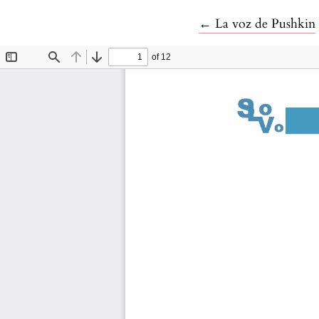
Voltar aos Detalhe
←
La voz de Pushkin