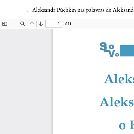
Voltar aos Detalhes do Artigo
←
Aleksandr Púchkin nas palavras de Aleksandr Blok: Tradução