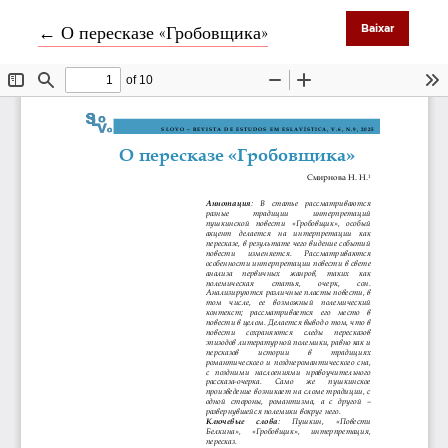
Voltar aos Detalhes do Artigo
←
О пересказе «Гробовщика»
Baixar