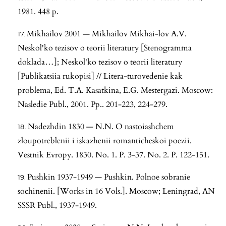
1981. 448 p.
Mikhailov 2001 — Mikhailov Mikhai-lov A.V.
Neskol'ko tezisov o teorii literatury [Stenogramma
doklada…]; Neskol'ko tezisov o teorii literatury
[Publikatsiia rukopisi] // Litera-turovedenie kak
problema, Ed. T.A. Kasatkina, E.G. Mestergazi. Moscow:
Nasledie Publ., 2001. Pp.. 201-223, 224-279.
Nadezhdin 1830 — N.N. O nastoiashchem
zloupotreblenii i iskazhenii romanticheskoi poezii.
Vestnik Evropy. 1830. No. 1. P. 3-37. No. 2. P. 122-151.
Pushkin 1937-1949 — Pushkin. Polnoe sobranie
sochinenii. [Works in 16 Vols.]. Moscow; Leningrad, AN
SSSR Publ., 1937-1949.