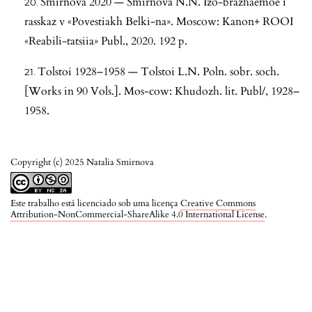
Smirnova 2020 — Smirnova N.N. Izo-brazhaemoe i
rasskaz v «Povestiakh Belki-na». Moscow: Kanon+ ROOI
«Reabili-tatsiia» Publ., 2020. 192 p.
Tolstoi 1928–1958 — Tolstoi L.N. Poln. sobr. soch.
[Works in 90 Vols.]. Mos-cow: Khudozh. lit. Publ/, 1928–
1958.
Copyright (c) 2025 Natalia Smirnova
Este trabalho está licenciado sob uma licença
Creative Commons
Attribution-NonCommercial-ShareAlike 4.0 International License
.