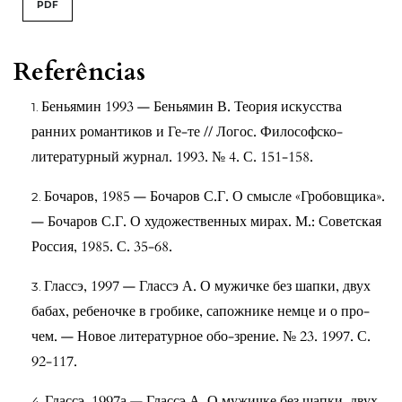
PDF
Referências
Беньямин 1993 — Беньямин В. Теория искусства
ранних романтиков и Ге-те // Логос. Философско-
литературный журнал. 1993. № 4. С. 151-158.
Бочаров, 1985 — Бочаров С.Г. О смысле «Гробовщика».
— Бочаров С.Г. О художественных мирах. М.: Советская
Россия, 1985. С. 35-68.
Глассэ, 1997 — Глассэ А. О мужичке без шапки, двух
бабах, ребеночке в гробике, сапожнике немце и о про-
чем. — Новое литературное обо-зрение. № 23. 1997. С.
92-117.
Глассэ, 1997а — Глассэ А. О мужичке без шапки, двух