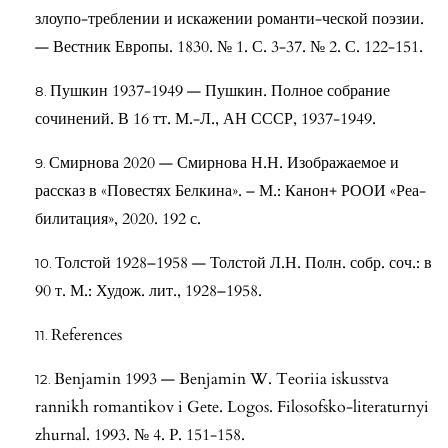
злоупо-треблении и искажении романти-ческой поэзии.
— Вестник Европы. 1830. № 1. С. 3-37. № 2. С. 122-151.
Пушкин 1937-1949 — Пушкин. Полное собрание
сочинений. В 16 тт. М.-Л., АН СССР, 1937-1949.
Смирнова 2020 — Смирнова Н.Н. Изображаемое и
рассказ в «Повестях Белкина». – М.: Канон+ РООИ «Реа-
билитация», 2020. 192 с.
Толстой 1928–1958 — Толстой Л.Н. Полн. собр. соч.: в
90 т. М.: Худож. лит., 1928–1958.
References
Benjamin 1993 — Benjamin W. Teoriia iskusstva
rannikh romantikov i Gete. Logos. Filosofsko-literaturnyi
zhurnal. 1993. № 4. P. 151-158.