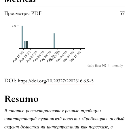
Просмотры PDF
57
3.0
Aug 16 '25
Aug 19 '25
Aug 22 '25
Aug 25 '25
Aug 28 '25
Aug 31 '25
Sep 01 '25
Sep 04 '25
Sep 07 '25
Sep 10 '25
daily (first 30)
|
monthly
DOI:
https://doi.org/10.29327/2202316.6.9-5
Resumo
В статье рассматриваются разные традиции
интерпретаций пушкинской повести «Гробовщик», особый
акцент делается на интерпретации как пересказе, в