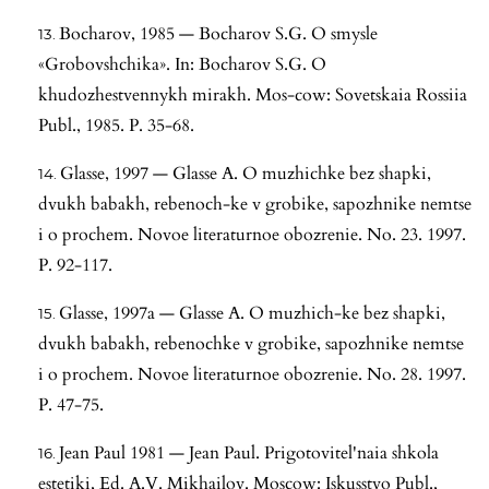
Bocharov, 1985 — Bocharov S.G. O smysle
«Grobovshchika». In: Bocharov S.G. O
khudozhestvennykh mirakh. Mos-cow: Sovetskaia Rossiia
Publ., 1985. P. 35-68.
Glasse, 1997 — Glasse A. O muzhichke bez shapki,
dvukh babakh, rebenoch-ke v grobike, sapozhnike nemtse
i o prochem. Novoe literaturnoe obozrenie. No. 23. 1997.
P. 92-117.
Glasse, 1997a — Glasse A. O muzhich-ke bez shapki,
dvukh babakh, rebenochke v grobike, sapozhnike nemtse
i o prochem. Novoe literaturnoe obozrenie. No. 28. 1997.
P. 47-75.
Jean Paul 1981 — Jean Paul. Prigotovitel'naia shkola
estetiki, Ed. A.V. Mikhailov. Moscow: Iskusstvo Publ.,