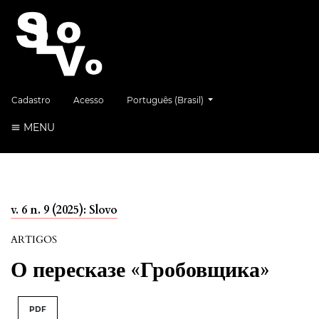
##plugins.themes.healthSciences.language.
Cadastro
Acesso
Português (Brasil)
MENU
v. 6 n. 9 (2025): Slovo
ARTIGOS
О пересказе «Гробовщика»
PDF