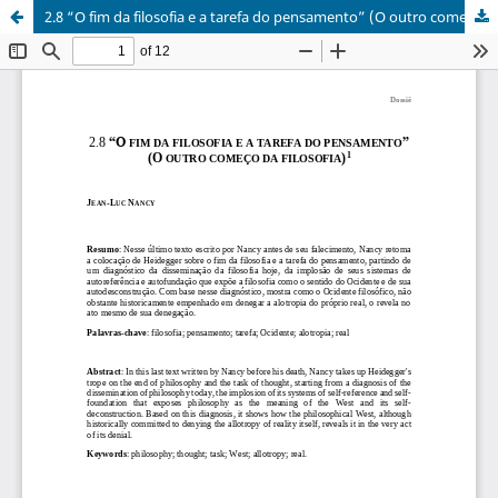
2.8 “O fim da filosofia e a tarefa do pensamento” (O outro começo da filosofia) (2021, trad. Márcia Sá Cavalcante Schuback)